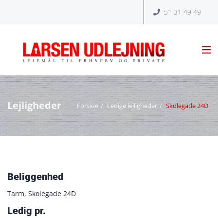
51 31 49 49


Lejligheder
Forside
Ledige lejligheder
Skolegade 24D
Beliggenhed
Tarm, Skolegade 24D
Ledig pr.